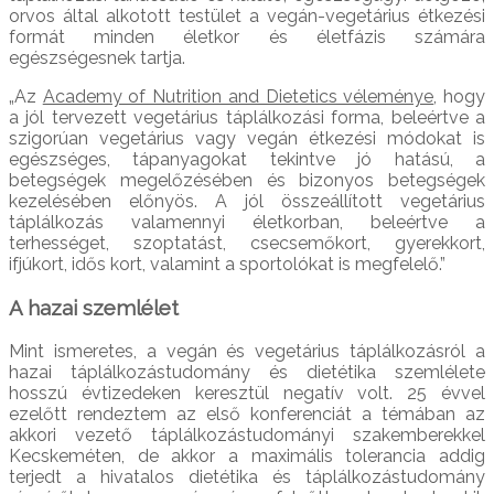
orvos által alkotott testület a vegán-vegetárius étkezési
formát minden életkor és életfázis számára
egészségesnek tartja.
„Az
Academy of Nutrition and Dietetics véleménye
, hogy
a jól tervezett vegetárius táplálkozási forma, beleértve a
szigorúan vegetárius vagy vegán étkezési módokat is
egészséges, tápanyagokat tekintve jó hatású, a
betegségek megelőzésében és bizonyos betegségek
kezelésében előnyös. A jól összeállított vegetárius
táplálkozás valamennyi életkorban, beleértve a
terhességet, szoptatást, csecsemőkort, gyerekkort,
ifjúkort, idős kort, valamint a sportolókat is megfelelő.”
A hazai szemlélet
Mint ismeretes, a vegán és vegetárius táplálkozásról a
hazai táplálkozástudomány és dietétika szemlélete
hosszú évtizedeken keresztül negatív volt. 25 évvel
ezelőtt rendeztem az első konferenciát a témában az
akkori vezető táplálkozástudományi szakemberekkel
Kecskeméten, de akkor a maximális tolerancia addig
terjedt a hivatalos dietétika és táplálkozástudomány