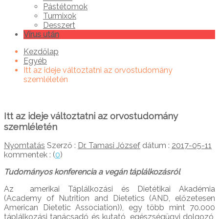
Pástétomok
Turmixok
Desszert
Vírus után
Kezdőlap
Egyéb
Itt az ideje változtatni az orvostudomány
szemléletén
Itt az ideje változtatni az orvostudomány
szemléletén
Nyomtatás
Szerző :
Dr. Tamasi József
dátum :
2017-05-11
kommentek : (
0
)
Tudományos konferencia a vegán táplálkozásról
Az amerikai Táplálkozási és Dietétikai Akadémia
(Academy of Nutrition and Dietetics (AND, előzetesen
American Dietetic Association)), egy több mint 70.000
táplálkozási tanácsadó és kutató, egészségügyi dolgozó,