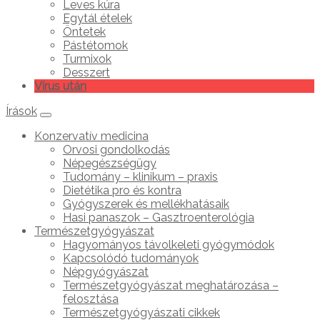
Leves kúra
Egytál ételek
Öntetek
Pástétomok
Turmixok
Desszert
Vírus után
Írások
Konzervatív medicina
Orvosi gondolkodás
Népegészségügy
Tudomány – klinikum – praxis
Dietétika pro és kontra
Gyógyszerek és mellékhatásaik
Hasi panaszok – Gasztroenterológia
Természetgyógyászat
Hagyományos távolkeleti gyógymódok
Kapcsolódó tudományok
Népgyógyászat
Természetgyógyászat meghatározása –
felosztása
Természetgyógyászati cikkek