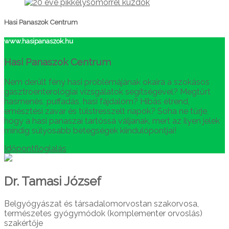
Hasi Panaszok Centrum
www.hasipanaszok.hu
Hasi Panaszok Centrum
Nem derült fény hasi problémájának okaira a szokásos
gasztroenterológiai vizsgálatok segítségével? Megtűrt
hasmenés, puffadás, hasi fájdalom? Hibás étrend,
emésztési zavar és túlstresszelt napok? Soha ne tűrje,
hogy a hasi panaszai tartóssá váljanak, mert az ilyen jelek
mindig súlyosabb betegségek kiindulópontjai!
Időpontfloglalás
Dr. Tamasi József
Belgyógyászat és társadalomorvostan szakorvosa,
természetes gyógymódok (komplementer orvoslás)
szakértője