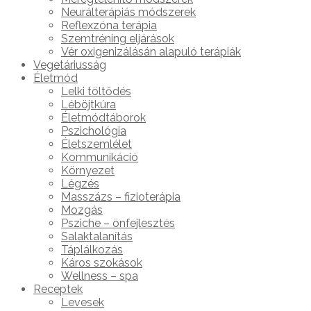
Neurálterápiás módszerek
Reflexzóna terápia
Szemtréning eljárások
Vér oxigenizálásán alapuló terápiák
Vegetáriusság
Életmód
Lelki töltődés
Léböjtkúra
Életmódtáborok
Pszichológia
Életszemlélet
Kommunikáció
Környezet
Légzés
Masszázs – fizioterápia
Mozgás
Psziche – önfejlesztés
Salaktalanítás
Táplálkozás
Káros szokások
Wellness – spa
Receptek
Levesek