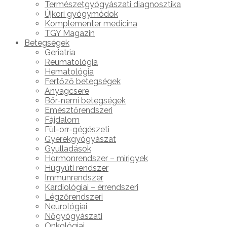
Természetgyógyászati diagnosztika
Újkori gyógymódok
Komplementer medicina
TGY Magazin
Betegségek
Geriatria
Reumatológia
Hematológia
Fertőző betegségek
Anyagcsere
Bőr-nemi betegségek
Emésztőrendszeri
Fájdalom
Fül-orr-gégészeti
Gyerekgyógyászat
Gyulladások
Hormonrendszer – mirigyek
Húgyúti rendszer
Immunrendszer
Kardiológiai – érrendszeri
Légzőrendszeri
Neurológiai
Nőgyógyászati
Onkológiai