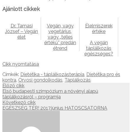
Ajánlott cikkek
Dr. Tamasi
Vegán, vagy
Élelmiszerek
József – Vegán
vegetárius,
értéke
élet
vagy „teljes
értékű” predán
A vegán
étrend
táplálkozás
egészséges?
Cikk nyomtatása
Címkék:
Dietétika - táplálkozásterápia
,
Dietétika pro és
kontra
,
Orvosi gondolkodás
,
Táplálkozás
Előző cikk
Első budapesti szimpózium a növényi alapú
táplálkozásról – programja
Következő cikk
EGÉSZSÉG TÉR! 2017.június HATOSCSATORNA