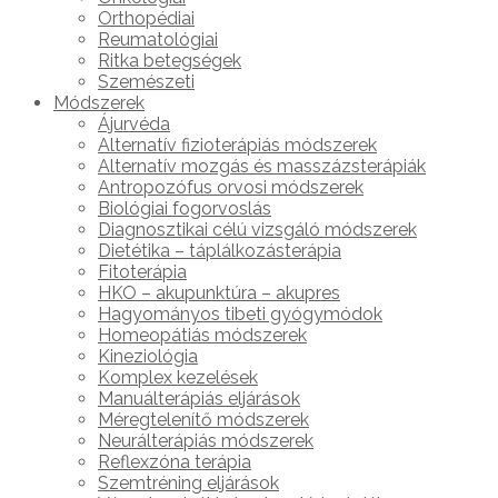
Orthopédiai
Reumatológiai
Ritka betegségek
Szemészeti
Módszerek
Ájurvéda
Alternatív fizioterápiás módszerek
Alternatív mozgás és masszázsterápiák
Antropozófus orvosi módszerek
Biológiai fogorvoslás
Diagnosztikai célú vizsgáló módszerek
Dietétika – táplálkozásterápia
Fitoterápia
HKO – akupunktúra – akupres
Hagyományos tibeti gyógymódok
Homeopátiás módszerek
Kineziológia
Komplex kezelések
Manuálterápiás eljárások
Méregtelenítő módszerek
Neurálterápiás módszerek
Reflexzóna terápia
Szemtréning eljárások