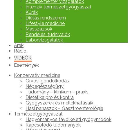
Komplementer vizsgálatok
Intenzív természetgyógyászat
Kúrák
Diétás rendszerem
Lifestyle medicine
Masszázsok
Rendelési tudnivalók
Laborvizsgálatok
Árak
Rádió
VIDEÓK
Események
Konzervatív medicina
Orvosi gondolkodás
Népegészségügy
Tudomány – klinikum – praxis
Dietétika pro és kontra
Gyógyszerek és mellékhatásaik
Hasi panaszok – Gasztroenterológia
Természetgyógyászat
Hagyományos távolkeleti gyógymódok
Kapcsolódó tudományok