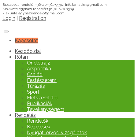
Budapesti rendelő: +36-20-361-9530, info.tamasidr@gmail.com
Kiskunfélegyházi rendelő:+36 70 626 8389,
kiskunfelegyhazirendelo@gmail.com
Login
|
Registration
Kapcsolat
Kezdőoldal
Rólam
Önéletrajz
Arspoetika
Család
Festészetem
Túrázás
Sport
Életszemlélet
Publikációk
Tevékenységem
Rendelés
Rendelők
Kezelések
Nyugati orvosi vizsgálatok