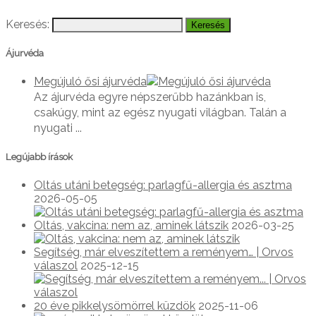
Keresés:
Ájurvéda
Megújuló ősi ájurvéda
Az ájurvéda egyre népszerűbb hazánkban is,
csakúgy, mint az egész nyugati világban. Talán a
nyugati ...
Legújabb írások
Oltás utáni betegség: parlagfű-allergia és asztma
2026-05-05
Oltás, vakcina: nem az, aminek látszik
2026-03-25
Segítség, már elveszítettem a reményem… | Orvos
válaszol
2025-12-15
20 éve pikkelysömörrel küzdök
2025-11-06