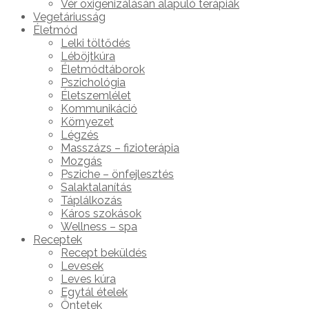
Vér oxigenizálásán alapuló terápiák
Vegetáriusság
Életmód
Lelki töltődés
Léböjtkúra
Életmódtáborok
Pszichológia
Életszemlélet
Kommunikáció
Környezet
Légzés
Masszázs – fizioterápia
Mozgás
Psziche – önfejlesztés
Salaktalanítás
Táplálkozás
Káros szokások
Wellness – spa
Receptek
Recept beküldés
Levesek
Leves kúra
Egytál ételek
Öntetek