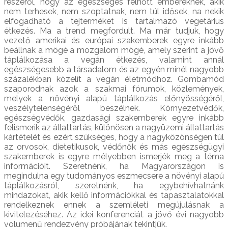
részéről, hogy az egészséges felnőtt embereknek, akik
nem terhesek, nem szoptatnak, nem túl idősek, na nekik
elfogadható a tejterméket is tartalmazó vegetárius
étkezés. Ma a trend megfordult. Ma már tudjuk, hogy
vezető amerikai és európai szakemberek egyre inkább
beállnak a mögé a mozgalom mögé, amely szerint a jövő
táplálkozása a vegán étkezés, valamint annál
egészségesebb a társadalom és az egyén minél nagyobb
százalékban közelít a vegán életmódhoz. Gombamód
szaporodnak azok a szakmai fórumok, közlemények,
melyek a növényi alapú táplálkozás előnyösségéről,
veszélytelenségéről beszélnek. Környezetvédők,
egészségvédők, gazdasági szakemberek egyre inkább
felismerik az állattartás, különösen a nagyüzemi állattartás
kártételét és ezért szükséges, hogy a nagyközönségen túl
az orvosok, dietetikusok, védőnők és más egészségügyi
szakemberek is egyre mélyebben ismerjék meg a téma
információit. Szeretnénk, ha Magyarországon is
megindulna egy tudományos eszmecsere a növényi alapú
táplálkozásról, szeretnénk, ha egybehívhatnánk
mindazokat, akik kellő információkkal és tapasztalatokkal
rendelkeznek ennek a szemléleti megújulásnak a
kivitelezéséhez. Az idei konferenciát a jövő évi nagyobb
volumenű rendezvény próbájának tekintjük.