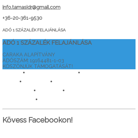
info.tamasidr@gmail.com
+36-20-361-9530
ADÓ 1 SZÁZALÉK FELAJÁNLÁSA
ADÓ 1 SZÁZALÉK FELAJÁNLÁSA
CARAKA ALAPÍTVÁNY
ADÓSZÁM: 19164481-1-03
KÖSZÖNJÜK TÁMOGATÁSÁT!
drtamasiajurveda.hu
veganelet.hu
caraka.hu
orvosokatisztanlatasert.hu
c911.info
mediaforras.hu
worlddoctorsalliance.com
Kövess Facebookon!