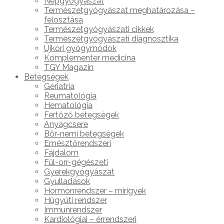
Népgyógyászat
Természetgyógyászat meghatározása –
felosztása
Természetgyógyászati cikkek
Természetgyógyászati diagnosztika
Újkori gyógymódok
Komplementer medicina
TGY Magazin
Betegségek
Geriatria
Reumatológia
Hematológia
Fertőző betegségek
Anyagcsere
Bőr-nemi betegségek
Emésztőrendszeri
Fájdalom
Fül-orr-gégészeti
Gyerekgyógyászat
Gyulladások
Hormonrendszer – mirigyek
Húgyúti rendszer
Immunrendszer
Kardiológiai – érrendszeri