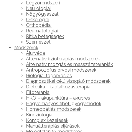
Légzőrendszeri
Neurológiai
Nőgyógyászati
Onkológiai
Orthopédiai
Reumatológiai
Ritka betegségek
Szemészeti
Módszerek
Ájurvéda
Alternatív fizioterápiás módszerek
Alternatív mozgás és masszázsterápiák
Antropozófus orvosi módszerek
Biológiai fogorvoslás
Diagnosztikai célú vizsgáló módszerek
Dietétika – táplálkozásterápia
Fitoterápia
HKO – akupunktúra – akupres
Hagyományos tibeti gyógymódok
Homeopátiás módszerek
Kineziológia
Komplex kezelések
Manuálterápiás eljárások
Méregtelenítő módszerek